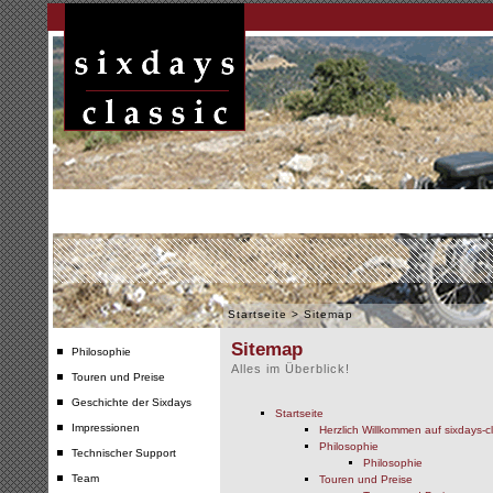
Startseite
>
Sitemap
Sitemap
Philosophie
Alles im Überblick!
Touren und Preise
Geschichte der Sixdays
Startseite
Impressionen
Herzlich Willkommen auf sixdays-c
Philosophie
Technischer Support
Philosophie
Team
Touren und Preise