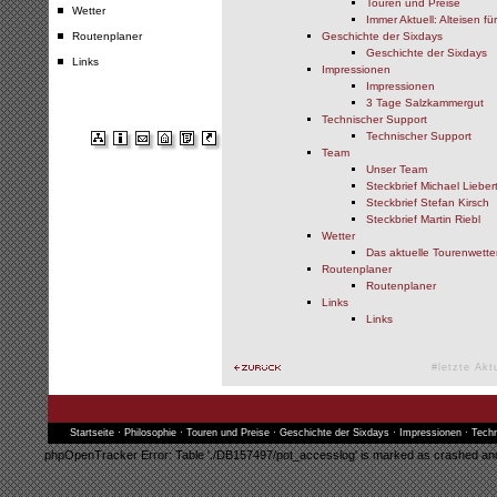
Touren und Preise
Wetter
Immer Aktuell: Alteisen fü
Routenplaner
Geschichte der Sixdays
Geschichte der Sixdays
Links
Impressionen
Impressionen
3 Tage Salzkammergut
Technischer Support
Technischer Support
Team
Unser Team
Steckbrief Michael Lieber
Steckbrief Stefan Kirsch
Steckbrief Martin Riebl
Wetter
Das aktuelle Tourenwette
Routenplaner
Routenplaner
Links
Links
#letzte Akt
Startseite
·
Philosophie
·
Touren und Preise
·
Geschichte der Sixdays
·
Impressionen
·
Techn
phpOpenTracker Error: Table './DB157497/pot_accesslog' is marked as crashed and