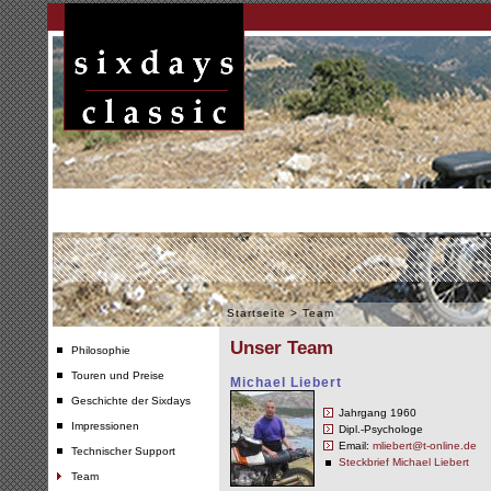
Startseite
>
Team
Unser Team
Philosophie
Touren und Preise
Michael Liebert
Geschichte der Sixdays
Jahrgang 1960
Impressionen
Dipl.-Psychologe
Email:
mliebert@t-online.de
Technischer Support
Steckbrief Michael Liebert
Team