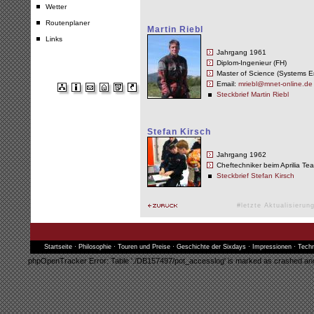
Wetter
Routenplaner
Martin Riebl
Links
Jahrgang 1961
Diplom-Ingenieur (FH)
Master of Science (Systems E
Email:
mriebl@mnet-online.de
Steckbrief Martin Riebl
Stefan Kirsch
Jahrgang 1962
Cheftechniker beim Aprilia T
Steckbrief Stefan Kirsch
#letzte Aktualisieru
Startseite
·
Philosophie
·
Touren und Preise
·
Geschichte der Sixdays
·
Impressionen
·
Techn
phpOpenTracker Error: Table './DB157497/pot_accesslog' is marked as crashed and