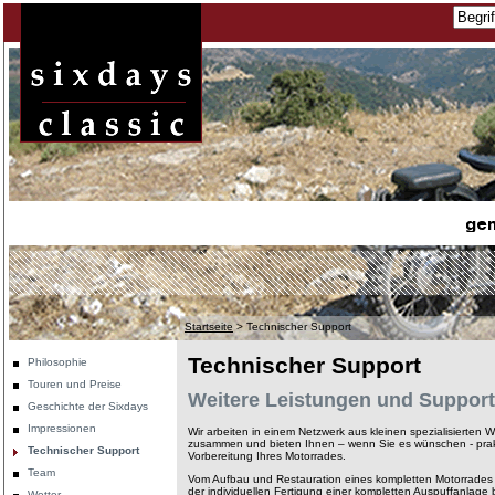
Startseite
>
Technischer Support
Technischer Support
Philosophie
Touren und Preise
Weitere Leistungen und Support
Geschichte der Sixdays
Impressionen
Wir arbeiten in einem Netzwerk aus kleinen spezialisierten
zusammen und bieten Ihnen – wenn Sie es wünschen - prakti
Technischer Support
Vorbereitung Ihres Motorrades.
Team
Vom Aufbau und Restauration eines kompletten Motorrades 
der individuellen Fertigung einer kompletten Auspuffanlage
Wetter