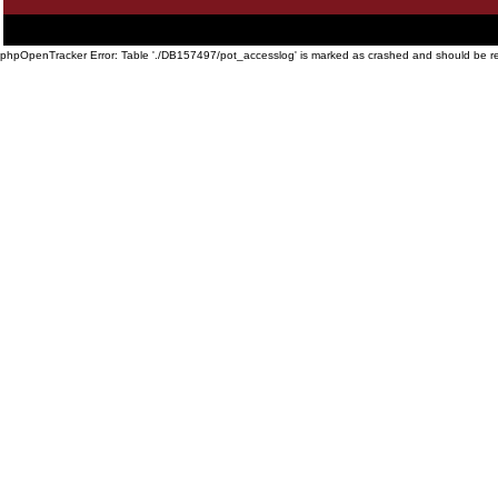
Startseite
·
Philosophie
·
Touren und Preise
·
Geschichte der Sixdays
·
Impressionen
·
T
Routenplaner
·
Links
phpOpenTracker Error: Table './DB157497/pot_accesslog' is marked as crashed and should be r