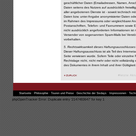
geschäftlicher Daten (Emailadressen, Namen, Anschr
Daten seitens des Nutzers auf ausdrücklich freiwi
aller angebotenen Dienste ist - soweit technisch 
Daten bzw. unter Angabe anonymisierter Daten ode
im Rahmen des Impressums oder vergleichbarer Ang
Postanschriften, Telefon- und Faxnummern sowie E
nicht ausdrücklich angeforderten Informationen ist n
Versender von sogenannten Spam-Mails bei Verstös
vorbehalten.
5. Rechtswirksamkeit dieses Haftungsausschlusses
Dieser Haftungsausschluss ist als Teil des Interne
Seite verwiesen wurde. Sofern Teile oder einzelne
Rechtslage nicht, nicht mehr oder nicht vollständig 
des Dokumentes in ihrem Inhalt und ihrer Gültigkei
#letzte Akt
Startseite
·
Philosophie
·
Touren und Preise
·
Geschichte der Sixdays
·
Impressionen
·
Techn
phpOpenTracker Error: Duplicate entry '2147483647' for key 1