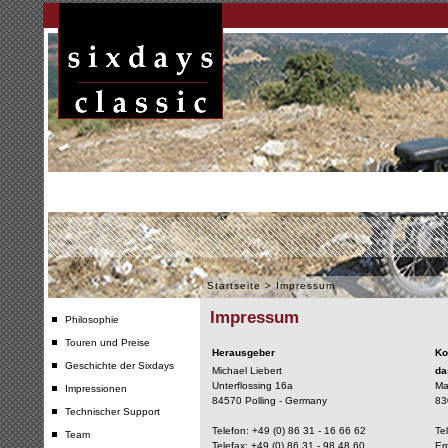
Startseite
>
Impressum
Impressum
Philosophie
Touren und Preise
Herausgeber
Ko
Geschichte der Sixdays
Michael Liebert
da
Unterflossing 16a
Ma
Impressionen
84570 Polling - Germany
83
Technischer Support
Telefon: +49 (0) 86 31 - 16 66 62
Te
Team
Telefax: +49 (0) 86 31 - 98 48 60
Em