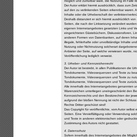
möglich und zumutbar wäre, die Nutzung im Falle re
Der Autor erklärt hiermit ausdrücklich, dass zum Zei
auf den zu verlinkenden Seiten erkennbar waren. Au
Inhalte oder die Urheberschaft der verlinkten/verknü
Deshalb distanziert er sich hiermit ausdrücklich von 
Seiten, die nach der Linksetzung verändert wurden. 
eigenen Internetangebotes gesetzten Links und Ver
eingerichteten Gästebüchern, Diskussionsforen, Link
anderen Formen von Datenbanken, auf deren Inhalt 
illegale, fehlerhafte oder unvollständige Inhalte u
Nutzung oder Nichtnutzung solcherart dargebotener 
Anbieter der Seite, auf welche verwiesen wurde, nich
Veröffentlichung lediglich verweist.
3. Urheber- und Kennzeichenrecht
Der Autor ist bestrebt, in allen Publikationen die U
Tondokumente, Videosequenzen und Texte zu beachte
Tondokumente, Videosequenzen und Texte zu nutzen
Tondokumente, Videosequenzen und Texte zurückz
Alle innerhalb des Internetangebotes genannten un
Warenzeichen unterliegen uneingeschränkt den Be
Kennzeichenrechts und den Besitzrechten der jewei
aufgrund der bloßen Nennung ist nicht der Schluss
Rechte Dritter geschützt sind!
Das Copyright für veröffentlichte, vom Autor selbst e
Seiten. Eine Vervielfältigung oder Verwendung so
und Texte in anderen elektronischen oder gedruckt
Zustimmung des Autors nicht gestattet.
4. Datenschutz
Sofern innerhalb des Internetangebotes die Möglich