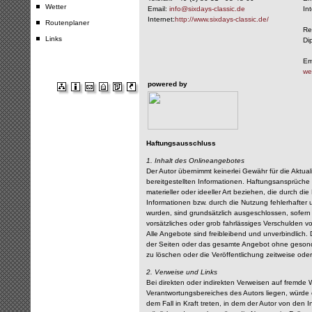
Wetter
Email:
info@sixdays-classic.de
Int
Internet:
http://www.sixdays-classic.de/
Routenplaner
Re
Links
Di
Em
we
powered by
Haftungsausschluss
1. Inhalt des Onlineangebotes
Der Autor übernimmt keinerlei Gewähr für die Aktualit
bereitgestellten Informationen. Haftungsansprüche
materieller oder ideeller Art beziehen, die durch 
Informationen bzw. durch die Nutzung fehlerhafter 
wurden, sind grundsätzlich ausgeschlossen, sofern 
vorsätzliches oder grob fahrlässiges Verschulden vor
Alle Angebote sind freibleibend und unverbindlich. D
der Seiten oder das gesamte Angebot ohne gesond
zu löschen oder die Veröffentlichung zeitweise oder
2. Verweise und Links
Bei direkten oder indirekten Verweisen auf fremde 
Verantwortungsbereiches des Autors liegen, würde e
dem Fall in Kraft treten, in dem der Autor von den 