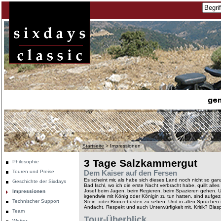
Startseite
>
Impressionen
3 Tage Salzkammergut
Philosophie
Touren und Preise
Dem Kaiser auf den Fersen
Es scheint mir, als habe sich dieses Land noch nicht so ga
Geschichte der Sixdays
Bad Ischl, wo ich die erste Nacht verbracht habe, quillt all
Josef beim Jagen, beim Regieren, beim Spazieren gehen. Und 
Impressionen
irgendwie mit König oder Königin zu tun hatten, sind aufgezä
Technischer Support
Stein- oder Bronzebüsten zu sehen. Und in allen Sprüchen 
Andacht, Respekt und auch Unterwürfigkeit mit. Kritik? Bla
Team
Tour-Überblick
Wetter