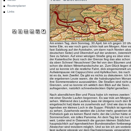
Routenplaner
Links
Am ersten Tag, dem Sonntag, 30.April, bin ich gegen 10 U
keine Eile, es war noch ganz schön kalt am Morgen. Aber es s
fast Salzburg auf der Autobahn, um dann nach Norden abzu
deutschen Seite) und Oberndorf auf der anderen, österreic
See zu fahren. Auf einer winzigen Straße ging es über eine
der Kaiserbuche (kurz nach der Grenze fing das also schon a
da oben Schnee! Neuschnee! Der fiel von den Bäumen und mir
schon die dicken Winterhandschuhe an. Zum Glück liegen di
und so konnte ich die restliche Fahrt, dick eingemümmelt u
Aufwärmpause mit Cappucchino und Apfelkuchen, bis nach
ist es da, kein Zweifel. Da gibt es nichts zu diskutieren. Ich
die ergebenen Leute waren, die die habsburgischen Mona
ihre Sommerresidenz auszuwählen. Die Straßen sind nicht au
Grenzen, und so konnte ich wirklich den Blick auf die Seen,
aufragenden, natürlich schneebedeckten Gipfel genießen.
Nach abendlichem Bier und Pizza habe ich meines zweiten T
mit einer Stunde Laufen begonnen. Es war trüb am Morgen,
sehen. Während des Laufens (was mir übrigens noch den B
eingebracht hat) klarte es zusehends auf. Und wie das in de
irgendwo ein kleines Loch in die Suppe: Plötzlich ist irgen
zu sehen. Zusehends werden die Löcher mehr, gewinnen d
Frühstück gab es keinen Rand mehr, der die Löcher hätte 
Sonnenschein, ein tolles Panorma. An dem Tag bin ich nur
weit. Leider sind in Österreich die ganzen kleinen Stäßchen
hauptsächlich auf irgendwelchen Bundesstraßen fortbewegen
Abstecher sind trotzdem möglich. Und so bin ich am vorde
liegt äußerst pitoresk vor dem Dachsteinmassiv, eingerahmt