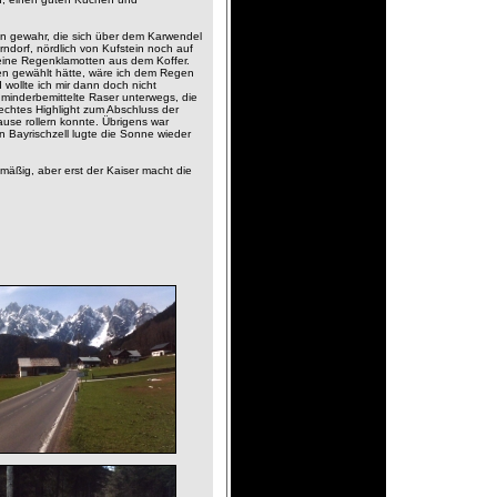
en gewahr, die sich über dem Karwendel
ndorf, nördlich von Kufstein noch auf
meine Regenklamotten aus dem Koffer.
n gewählt hätte, wäre ich dem Regen
wollte ich mir dann doch nicht
minderbemittelte Raser unterwegs, die
echtes Highlight zum Abschluss der
use rollern konnte. Übrigens war
in Bayrischzell lugte die Sonne wieder
d mäßig, aber erst der Kaiser macht die