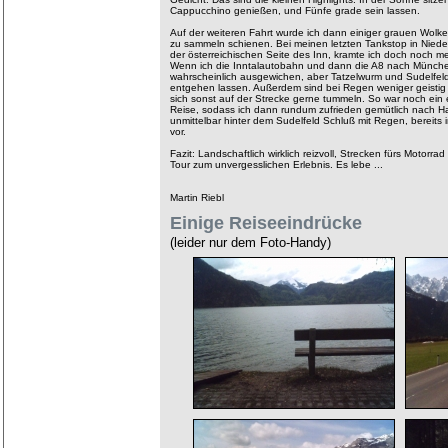
Cappucchino genießen, und Fünfe grade sein lassen.
Auf der weiteren Fahrt wurde ich dann einiger grauen Wolk
zu sammeln schienen. Bei meinen letzten Tankstop in Nieder
der österreichischen Seite des Inn, kramte ich doch noch 
Wenn ich die Inntalautobahn und dann die A8 nach Münche
wahrscheinlich ausgewichen, aber Tatzelwurm und Sudelfeld 
entgehen lassen. Außerdem sind bei Regen weniger geistig 
sich sonst auf der Strecke gerne tummeln. So war noch ein 
Reise, sodass ich dann rundum zufrieden gemütlich nach Ha
unmittelbar hinter dem Sudelfeld Schluß mit Regen, bereits 
vor.
Fazit: Landschaftlich wirklich reizvoll, Strecken fürs Motorra
Tour zum unvergesslichen Erlebnis. Es lebe ...
Martin Riebl
Einige Reiseeindrücke
(leider nur dem Foto-Handy)