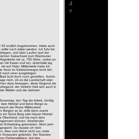
hr 30 endlich losgekommen. Hatte auch
ollte noch kälter werden. Ich fuhr bis
biegen, und über Laufen (auf der
hischen Salzachseit zum Obertrumer
 Hügelkette mit ca. 750 Höhe, vorbei an
n mit Kaiser und so). Jedenfalls lag
 auf Visier. Mittlerweile hatte ich
e Seen im Salzkammergut recht tief,
nd nach einer ausgiebigen
 Bad Ischl doch noch genießen. Schön
 frage mich, ob es die Landschaft oder
rchen dazu bewogen, diese Gegend als
fregend, der Verkehr hielt sich auch in
 die Wälder und die dahinter
ourentag, den Tag der Arbeit, zünftig
 kein Himmel und keine Berge zu
esuch der Ruine Wildenstein
n Bergen so ist, reißt dann zuerst
dwo ein Stück Berg oder blauer Himmel
ie Oberhand, und bis nach dem
eingrenzen können: Strahlender
 bis Schladming gekommen. Nicht sehr
 gesperrt. So musste ich mich
. Aber zum Glück nicht nur, nette
ren Gosausee gelandet. Der Stausee
 von Fichtenwäldern. Auf den