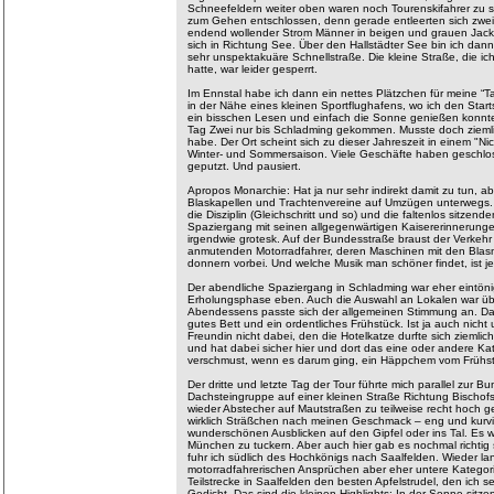
Schneefeldern weiter oben waren noch Tourenskifahrer zu s
zum Gehen entschlossen, denn gerade entleerten sich zwei 
endend wollender Strom Männer in beigen und grauen Jack
sich in Richtung See. Über den Hallstädter See bin ich dann
sehr unspektakuäre Schnellstraße. Die kleine Straße, die ic
hatte, war leider gesperrt.
Im Ennstal habe ich dann ein nettes Plätzchen für meine “T
in der Nähe eines kleinen Sportflughafens, wo ich den St
ein bisschen Lesen und einfach die Sonne genießen konnte
Tag Zwei nur bis Schladming gekommen. Musste doch ziemli
habe. Der Ort scheint sich zu dieser Jahreszeit in einem "N
Winter- und Sommersaison. Viele Geschäfte haben geschlos
geputzt. Und pausiert.
Apropos Monarchie: Hat ja nur sehr indirekt damit zu tun, 
Blaskapellen und Trachtenvereine auf Umzügen unterwegs. 
die Disziplin (Gleichschritt und so) und die faltenlos sitzen
Spaziergang mit seinen allgegenwärtigen Kaisererinnerungen
irgendwie grotesk. Auf der Bundesstraße braust der Verkehr
anmutenden Motorradfahrer, deren Maschinen mit den Blasm
donnern vorbei. Und welche Musik man schöner findet, ist j
Der abendliche Spaziergang in Schladming war eher eintönig.
Erholungsphase eben. Auch die Auswahl an Lokalen war übe
Abendessens passte sich der allgemeinen Stimmung an. Dafü
gutes Bett und ein ordentliches Frühstück. Ist ja auch nich
Freundin nicht dabei, den die Hotelkatze durfte sich zieml
und hat dabei sicher hier und dort das eine oder andere Ka
verschmust, wenn es darum ging, ein Häppchem vom Frühstüc
Der dritte und letzte Tag der Tour führte mich parallel zur B
Dachsteingruppe auf einer kleinen Straße Richtung Bischof
wieder Abstecher auf Mautstraßen zu teilweise recht hoch 
wirklich Sträßchen nach meinen Geschmack – eng und kurvig,
wunderschönen Ausblicken auf den Gipfel oder ins Tal. Es 
München zu tuckern. Aber auch hier gab es nochmal richtig
fuhr ich südlich des Hochkönigs nach Saalfelden. Wieder la
motorradfahrerischen Ansprüchen aber eher untere Kategor
Teilstrecke in Saalfelden den besten Apfelstrudel, den ich
Gedicht. Das sind die kleinen Highlights: In der Sonne sit