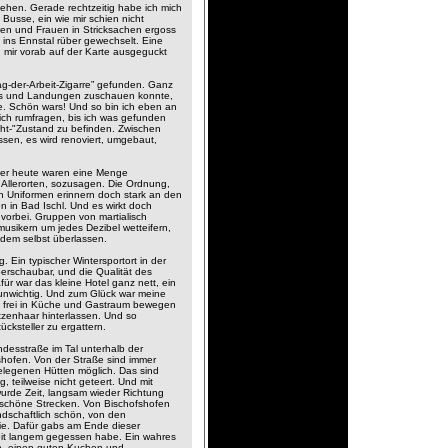
ehen. Gerade rechtzeitig habe ich mich
Busse, ein wie mir schien nicht
en und Frauen in Stricksachen ergoss
 ins Ennstal rüber gewechselt. Eine
h mir vorab auf der Karte ausgeguckt
ag-der-Arbeit-Zigarre” gefunden. Ganz
arts und Landungen zuschauen konnte,
. Schön wars! Und so bin ich eben an
ch rumfragen, bis ich was gefunden
icht-"Zustand zu befinden. Zwischen
sen, es wird renoviert, umgebaut,
aber heute waren eine Menge
Allerorten, sozusagen. Die Ordnung,
den Uniformen erinnern doch stark an den
 in Bad Ischl. Und es wirkt doch
 vorbei. Gruppen von martialisch
usikern um jedes Dezibel wetteifern,
edem selbst überlassen.
 Ein typischer Wintersportort in der
rschaubar, und die Qualität des
r war das kleine Hotel ganz nett, ein
t unwichtig. Und zum Glück war meine
ich frei in Küche und Gastraum bewegen
tzenhaar hinterlassen. Und so
ksteller zu ergattern.
undesstraße im Tal unterhalb der
shofen. Von der Straße sind immer
gelegenen Hütten möglich. Das sind
 teilweise nicht geteert. Und mit
wurde Zeit, langsam wieder Richtung
 schöne Strecken. Von Bischofshofen
ndschaftlich schön, von den
ie. Dafür gabs am Ende dieser
 seit langem gegessen habe. Ein wahres
zen, einen guten Kuchen und