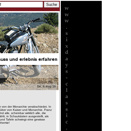
Do, 6. Aug 26
nz von der Monarchie verabschiedet. In
es über von Kaiser und Monarchie. Franz
alle, scheinbar wirklich alle, die
hlt, in Schaukästen ausgestellt, als
und Tafeln schwingt eine gewisse
sphemie!