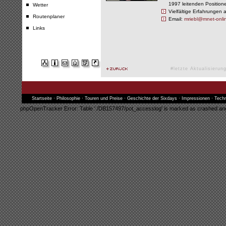
1997 leitenden Positione
Wetter
Vielfältige Erfahrungen a
Routenplaner
Email:
mriebl@mnet-onli
Links
#letzte Aktualisieru
Startseite
·
Philosophie
·
Touren und Preise
·
Geschichte der Sixdays
·
Impressionen
·
Techn
phpOpenTracker Error: Table './DB157497/pot_accesslog' is marked as crashed and