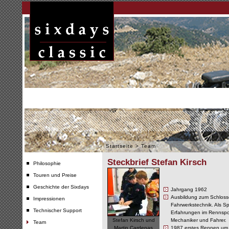
Startseite
>
Team
Steckbrief Stefan Kirsch
Philosophie
Touren und Preise
Geschichte der Sixdays
Jahrgang 1962
Ausbildung zum Schlosse
Impressionen
Fahrwerkstechnik. Als Sp
Technischer Support
Erfahrungen im Rennspor
Stefan Kirsch und
Mechaniker und Fahrer.
Team
Martin Cardenas
1987 erstes Rennen um 