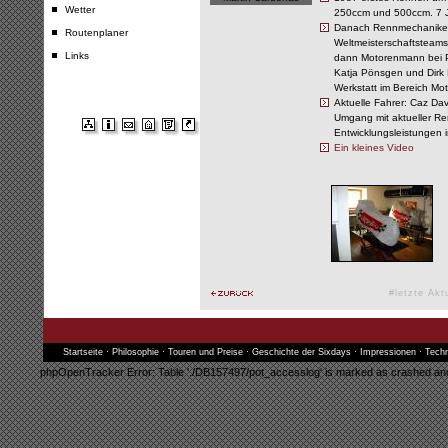
Wetter
250ccm und 500ccm. 7 Ja
Danach Rennmechaniker 
Routenplaner
Weltmeisterschaftsteams
Links
dann Motorenmann bei Pe
Katja Pönsgen und Dirk 
Werkstatt im Bereich Mo
Aktuelle Fahrer: Caz Da
Umgang mit aktueller R
Entwicklungsleistungen 
Ein kleines Video
#letzte Akt
Startseite
·
Philosophie
·
Touren und Preise
·
Geschichte der Sixdays
·
Impressionen
·
Techn
phpOpenTracker Error: Table './DB157497/pot_accesslog' is marked as crashed and