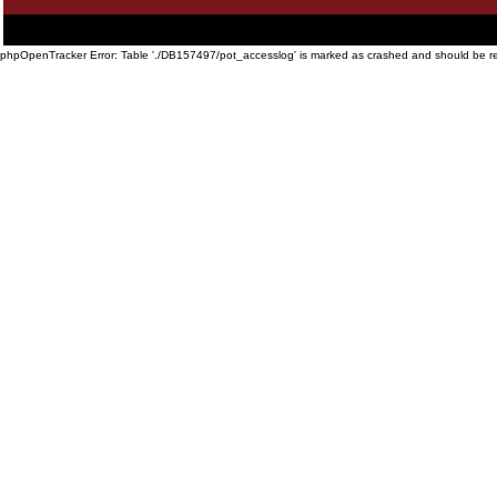
Startseite
·
Philosophie
·
Touren und Preise
·
Geschichte der Sixdays
·
Impressionen
·
T
Routenplaner
·
Links
phpOpenTracker Error: Table './DB157497/pot_accesslog' is marked as crashed and should be r