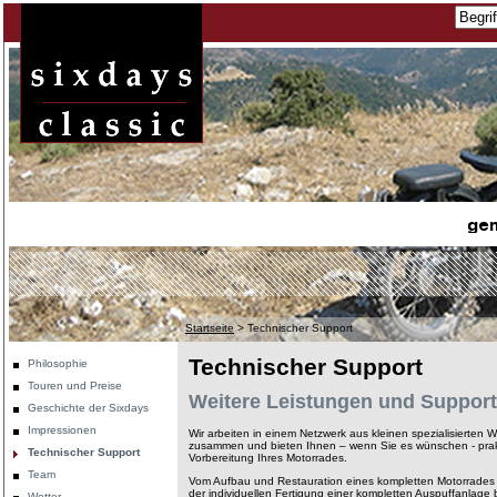
Startseite
>
Technischer Support
Technischer Support
Philosophie
Touren und Preise
Weitere Leistungen und Support
Geschichte der Sixdays
Impressionen
Wir arbeiten in einem Netzwerk aus kleinen spezialisierten
zusammen und bieten Ihnen – wenn Sie es wünschen - prakti
Technischer Support
Vorbereitung Ihres Motorrades.
Team
Vom Aufbau und Restauration eines kompletten Motorrades 
der individuellen Fertigung einer kompletten Auspuffanlage
Wetter