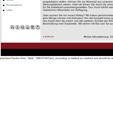
ausprobieren wollen, können Sie ein Motorrad aus unserem 
Wertungsfahrten mieten. Oder wir führen Sie durch die sch
Routenplaner
für Sie individuell zusammengestellten Tour. Auch hierfür ste
Links
historischen Motorräder zur Verfügung.
Oder suchen Sie ein neues Hobby? Wir haben jahrzehntela
jede Menge Lkeute und Adressen! Von der Auswahl eines g
des Kaufs über die ersten und alle weiteren Schritte der Rest
Beschaffung rarer Ersatzteile. Wir stehen mit Rat und Tat auf
#letzte Aktualisierung: 
Startseite
·
Philosophie
·
Touren und Preise
·
Geschichte der Sixdays
·
Impressionen
·
Technis
·
Links
phpOpenTracker Error: Table './DB157497/pot_accesslog' is marked as crashed and should be r