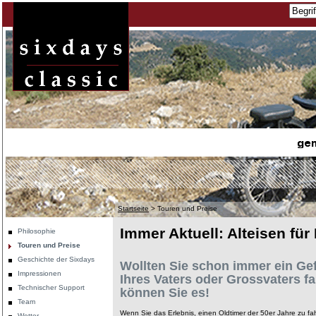
Startseite
>
Touren und Preise
Immer Aktuell: Alteisen für
Philosophie
Touren und Preise
Geschichte der Sixdays
Wollten Sie schon immer ein Gef
Impressionen
Ihres Vaters oder Grossvaters f
Technischer Support
können Sie es!
Team
Wenn Sie das Erlebnis, einen Oldtimer der 50er Jahre zu fa
Wetter