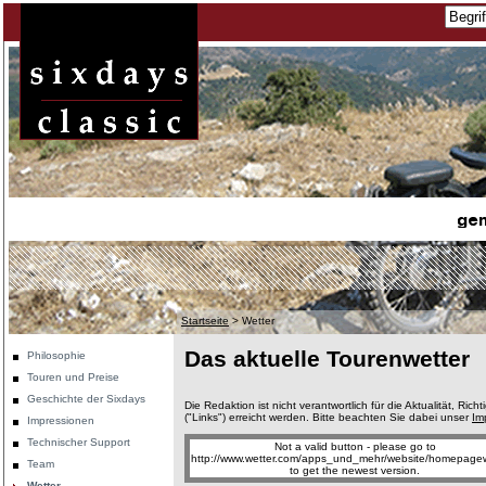
Startseite
>
Wetter
Das aktuelle Tourenwetter
Philosophie
Touren und Preise
Geschichte der Sixdays
Die Redaktion ist nicht verantwortlich für die Aktualität, Ri
("Links") erreicht werden. Bitte beachten Sie dabei unser
Im
Impressionen
Technischer Support
Not a valid button - please go to
http://www.wetter.com/apps_und_mehr/website/homepagew
Team
to get the newest version.
Wetter