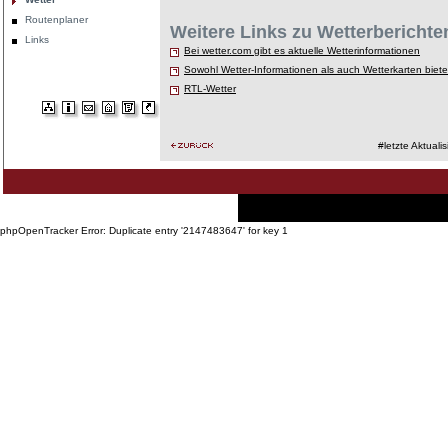
Routenplaner
Weitere Links zu Wetterberichte
Links
Bei wetter.com gibt es aktuelle Wetterinformationen
Sowohl Wetter-Informationen als auch Wetterkarten biete
RTL-Wetter
#letzte Aktuali
Startseite
·
Philosophie
·
Touren und Preise
phpOpenTracker Error: Duplicate entry '2147483647' for key 1